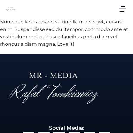
Nunc non lacus pharetra, fringilla nunc eget, cursus
enim. Suspendisse sed dui tempor, commodo ante et,
vestibulum metus. Fusce faucibus porta diam vel
rhoncus a diam magna. Love it!
Social Media: