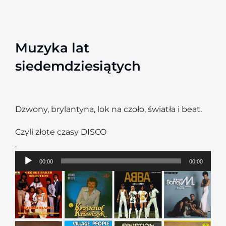
Muzyka lat
siedemdziesiątych
Dzwony, brylantyna, lok na czoło, światła i beat.
Czyli złote czasy DISCO
.
Odtwarzacz
00:00
00:00
plików
dźwiękowych