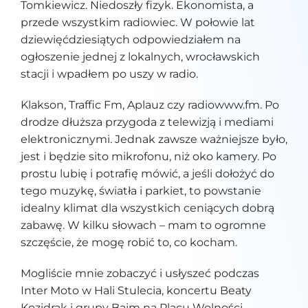
Tomkiewicz. Niedoszły fizyk. Ekonomista, a
przede wszystkim radiowiec. W połowie lat
dziewięćdziesiątych odpowiedziałem na
ogłoszenie jednej z lokalnych, wrocławskich
stacji i wpadłem po uszy w radio.
Klakson, Traffic Fm, Aplauz czy radiowww.fm. Po
drodze dłuższa przygoda z telewizją i mediami
elektronicznymi. Jednak zawsze ważniejsze było,
jest i będzie sito mikrofonu, niż oko kamery. Po
prostu lubię i potrafię mówić, a jeśli dołożyć do
tego muzykę, światła i parkiet, to powstanie
idealny klimat dla wszystkich ceniących dobrą
zabawę. W kilku słowach – mam to ogromne
szczęście, że mogę robić to, co kocham.
Mogliście mnie zobaczyć i usłyszeć podczas
Inter Moto w Hali Stulecia, koncertu Beaty
Kozidrak i grupy Bajm na Placu Wolności,