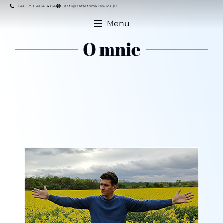
+48 791 404 404
arti@rafaltomkiewicz.pl
Menu
O mnie