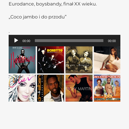
Eurodance, boysbandy, finał XX wieku.
„Coco jambo i do przodu”
.
Odtwarzacz
00:00
00:00
plików
dźwiękowych