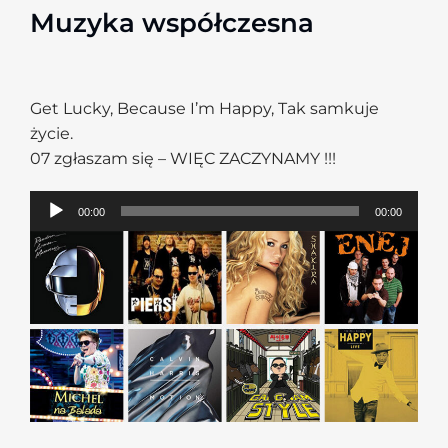
Muzyka współczesna
Get Lucky, Because I’m Happy, Tak samkuje
życie.
07 zgłaszam się – WIĘC ZACZYNAMY !!!
Odtwarzacz
00:00
00:00
plików
dźwiękowych