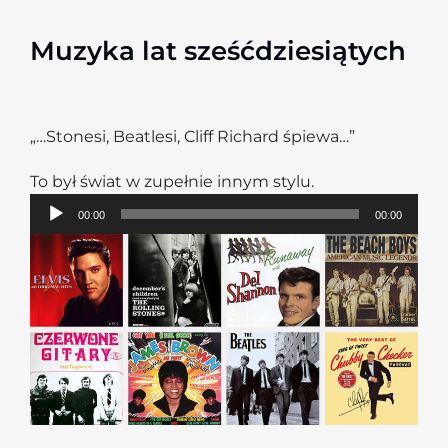
Muzyka lat sześćdziesiątych
„…Stonesi, Beatlesi, Cliff Richard śpiewa…”
To był świat w zupełnie innym stylu.
Odtwarzacz
00:00
00:00
plików
dźwiękowych